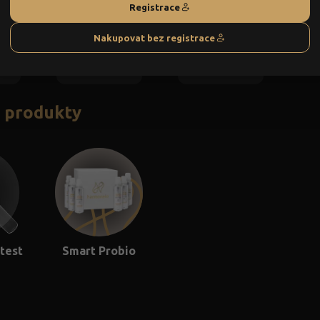
Registrace
Slimfit
Vitality
Nakupovat bez registrace
54 €
54 €
IT
KOUPIT
KOUPIT
í produkty
test
Smart Probio