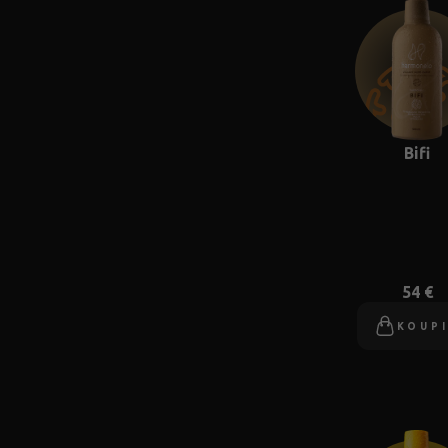
Bifi
54 €
KOUP