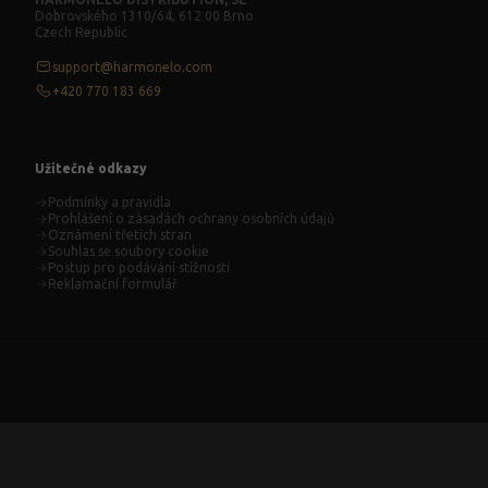
Dobrovského 1310/64, 612 00 Brno
Czech Republic
support@harmonelo.com
+420 770 183 669
Užitečné odkazy
Podmínky a pravidla
Prohlášení o zásadách ochrany osobních údajů
Oznámení třetích stran
Souhlas se soubory cookie
Postup pro podávání stížností
Reklamační formulář