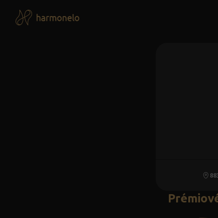
88
Prémiové