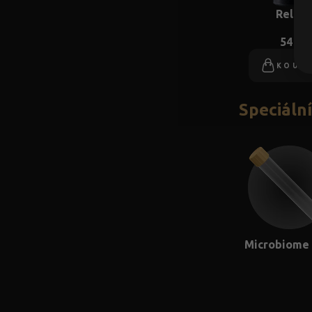
Relax
54 €
KOUP
Speciáln
Microbiome 