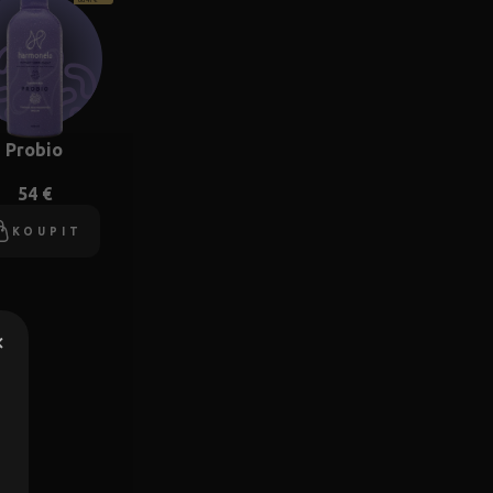
Probio
54 €
KOUPIT
×