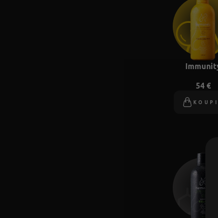
Immunit
54 €
KOUP