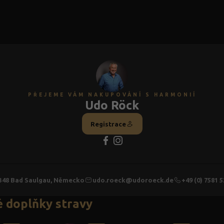
PŘEJEME VÁM NAKUPOVÁNÍ S HARMONIÍ
Udo Röck
Registrace
348 Bad Saulgau, Německo
udo.roeck@udoroeck.de
+49 (0) 7581 
 doplňky stravy