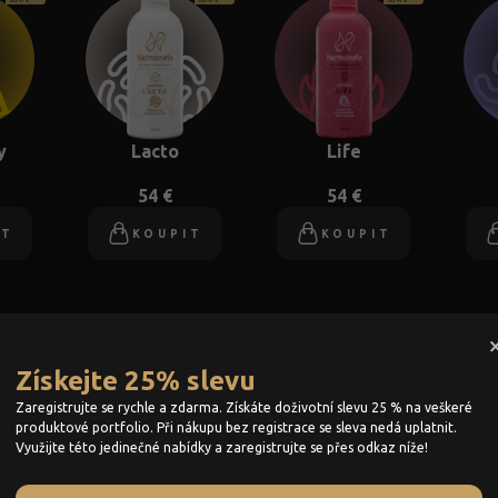
y
Lacto
Life
54 €
54 €
IT
KOUPIT
KOUPIT
3+1
3+1
3+1
od 41 €
od 41 €
od 41 €
Získejte 25% slevu
Zaregistrujte se rychle a zdarma. Získáte doživotní slevu 25 % na veškeré
produktové portfolio. Při nákupu bez registrace se sleva nedá uplatnit.
Využijte této jedinečné nabídky a zaregistrujte se přes odkaz níže!