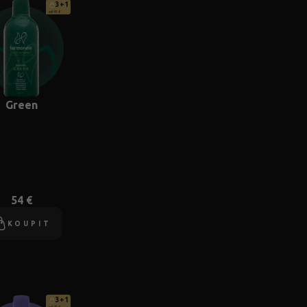
3+1
od 41 €
Green
54 €
KOUPIT
3+1
od 41 €