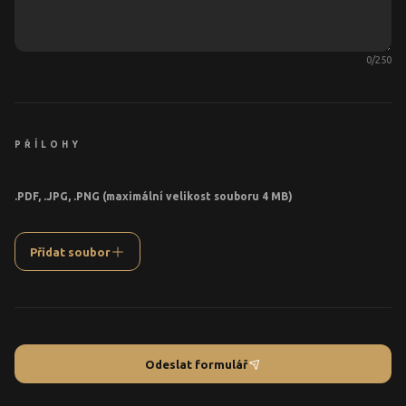
0
/
250
PŘÍLOHY
.PDF, .JPG, .PNG (maximální velikost souboru 4 MB)
Přidat soubor
Odeslat formulář