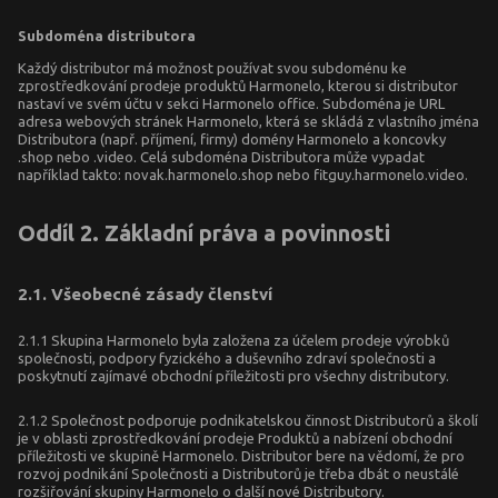
Subdoména distributora
Každý distributor má možnost používat svou subdoménu ke
zprostředkování prodeje produktů Harmonelo, kterou si distributor
nastaví ve svém účtu v sekci Harmonelo office. Subdoména je URL
adresa webových stránek Harmonelo, která se skládá z vlastního jména
Distributora (např. příjmení, firmy) domény Harmonelo a koncovky
.shop nebo .video. Celá subdoména Distributora může vypadat
například takto: novak.harmonelo.shop nebo fitguy.harmonelo.video.
Oddíl 2. Základní práva a povinnosti
2.1. Všeobecné zásady členství
2.1.1 Skupina Harmonelo byla založena za účelem prodeje výrobků
společnosti, podpory fyzického a duševního zdraví společnosti a
poskytnutí zajímavé obchodní příležitosti pro všechny distributory.
2.1.2 Společnost podporuje podnikatelskou činnost Distributorů a školí
je v oblasti zprostředkování prodeje Produktů a nabízení obchodní
příležitosti ve skupině Harmonelo. Distributor bere na vědomí, že pro
rozvoj podnikání Společnosti a Distributorů je třeba dbát o neustálé
rozšiřování skupiny Harmonelo o další nové Distributory.