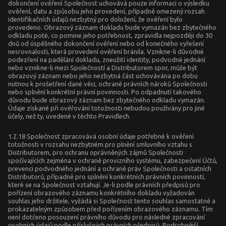
dokončení ověření Společnost uchovává pouze informaci o výsledku
ověření, datu a způsobu jeho provedení, případně omezený rozsah
identifikačních údajů nezbytný pro doložení, že ověření bylo
provedeno. Obrazový záznam dokladu bude vymazán bez zbytečného
odkladu poté, co pomine jeho potřebnost, zpravidla nejpozději do 30
dnů od úspěšného dokončení ověření nebo od konečného vyřešení
nesrovnalosti, která provedení ověření bránila. Vznikne-li důvodné
podezření na padělání dokladu, zneužití identity, podvodné jednání
nebo vznikne-li mezi Společností a Distributorem spor, může být
obrazový záznam nebo jeho nezbytná část uchovávána po dobu
nutnou k prošetření dané věci, ochraně právních nároků Společnosti
nebo splnění konkrétní právní povinnosti. Po odpadnutí takového
důvodu bude obrazový záznam bez zbytečného odkladu vymazán.
Údaje získané při ověřování totožnosti nebudou používány pro jiné
účely, než ty, uvedené v těchto Pravidlech.
1.2.18 Společnost zpracovává osobní údaje potřebné k ověření
totožnosti v rozsahu nezbytném pro plnění smluvního vztahu s
Distributorem, pro ochranu oprávněných zájmů Společnosti
spočívajících zejména v ochraně provizního systému, zabezpečení Účtů,
prevenci podvodného jednání a ochraně práv Společnosti a ostatních
Distributorů, případně pro splnění konkrétních právních povinností,
které se na Společnost vztahují. Je-li podle právních předpisů pro
pořízení obrazového záznamu konkrétního dokladu vyžadován
souhlas jeho držitele, vyžádá si Společnost tento souhlas samostatně a
prokazatelným způsobem před pořízením obrazového záznamu. Tím
není dotčeno posouzení právního důvodu pro následné zpracování
osobních údajů podle příslušných právních předpisů. Podrobnější