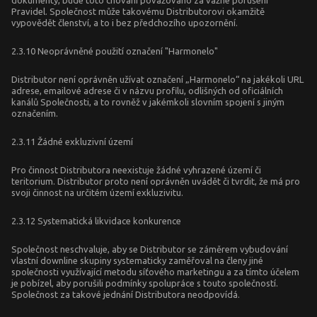
dokumenty, bude toto chování považováno za vážné porušení
Pravidel. Společnost může takovému Distributorovi okamžitě
vypovědět členství, a to i bez předchozího upozornění.
2.3.10 Neoprávněné použití označení "Harmonelo"
Distributor není oprávněn užívat označení „Harmonelo“ na jakékoli URL
adrese, emailové adrese či v názvu profilu, odlišných od oficiálních
kanálů Společnosti, a to rovněž v jakémkoli slovním spojení s jiným
označením.
2.3.11 Žádné exkluzivní území
Pro činnost Distributora neexistuje žádné vyhrazené území či
teritorium. Distributor proto není oprávněn uvádět či tvrdit, že má pro
svoji činnost na určitém území exkluzivitu.
2.3.12 Systematická likvidace konkurence
Společnost neschvaluje, aby se Distributor se záměrem vybudování
vlastní downline skupiny systematicky zaměřoval na členy jiné
společnosti využívající metodu síťového marketingu a za tímto účelem
je pobízel, aby porušili podmínky spolupráce s touto společností.
Společnost za takové jednání Distributora neodpovídá.