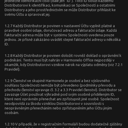
jedinečné identifikační číslo (dále jen "ID"). Toto ID slouží každému
Distributorovi k identifikaci, komunikaci se Společností a ostatními
Distributory a jeho prostřednictvím se může Distributor přihlásit ke
svému Účtu a spravovat jej.
1.2.7 Každý Distributor je povinen v nastavení Účtu vyplnit platné a
pravdivé osobní údaje, doručovací adresu a fakturační údaje. Každá
fakturační adresa může být v systému Společnosti uvedena pouze
jednou. Je přísně zakázáno uvádět stejné fakturační adresy u několika
ID.
1.2.8 Každý Distributor je povinen doložit rovněž doklad o oprávnění k
podnikání. Tento musí být nahrán v Harmonelo Office nejpozději v
okamžik, kdy Distributorovi vznikne nárok na výplatu odměny (viz 7.2.1
Pravidel).
1.2.9 Členství ve skupině Harmonelo je osobní a bez výslovného
souhlasu Společnosti nemůže být převedeno (podmínky převodu a
přechodu členství upravuje čl. 3.2 a 3.3 Pravidel členství). Distributor se
zavazuje Účet používat výhradně pod svým osobně přiděleným ID,
které není oprávněn přenechat ani zpřístupnit jiné osobě. Společnost
neodpovídá za škodu vzniklou Distributorovi v souvislosti s
neoprávněným přenecháním nebo zpřístupněním jeho Účtu jiným
osobám.
1.2.10 V případě, že v registračním formuláři budou dodatečně zjištěny