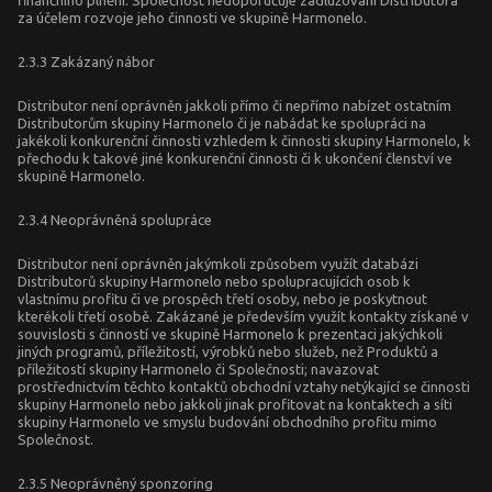
finančního plnění. Společnost nedoporučuje zadlužování Distributora
za účelem rozvoje jeho činnosti ve skupině Harmonelo.
2.3.3 Zakázaný nábor
Distributor není oprávněn jakkoli přímo či nepřímo nabízet ostatním
Distributorům skupiny Harmonelo či je nabádat ke spolupráci na
jakékoli konkurenční činnosti vzhledem k činnosti skupiny Harmonelo, k
přechodu k takové jiné konkurenční činnosti či k ukončení členství ve
skupině Harmonelo.
2.3.4 Neoprávněná spolupráce
Distributor není oprávněn jakýmkoli způsobem využít databázi
Distributorů skupiny Harmonelo nebo spolupracujících osob k
vlastnímu profitu či ve prospěch třetí osoby, nebo je poskytnout
kterékoli třetí osobě. Zakázané je především využít kontakty získané v
souvislosti s činností ve skupině Harmonelo k prezentaci jakýchkoli
jiných programů, příležitostí, výrobků nebo služeb, než Produktů a
příležitostí skupiny Harmonelo či Společnosti; navazovat
prostřednictvím těchto kontaktů obchodní vztahy netýkající se činnosti
skupiny Harmonelo nebo jakkoli jinak profitovat na kontaktech a síti
skupiny Harmonelo ve smyslu budování obchodního profitu mimo
Společnost.
2.3.5 Neoprávněný sponzoring