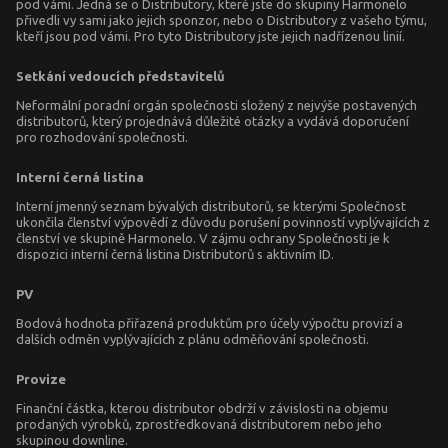
pod vámi. Jedná se o Distributory, které jste do skupiny Harmonelo
přivedli vy sami jako jejich sponzor, nebo o Distributory z vašeho týmu,
kteří jsou pod vámi. Pro tyto Distributory jste jejich nadřízenou linií.
Setkání vedoucích představitelů
Neformální poradní orgán společnosti složený z nejvýše postavených
distributorů, který projednává důležité otázky a vydává doporučení
pro rozhodování společnosti.
Interní černá listina
Interní jmenný seznam bývalých distributorů, se kterými Společnost
ukončila členství výpovědí z důvodu porušení povinností vyplývajících z
členství ve skupině Harmonelo. V zájmu ochrany Společnosti je k
dispozici interní černá listina Distributorů s aktivním ID.
PV
Bodová hodnota přiřazená produktům pro účely výpočtu provizí a
dalších odměn vyplývajících z plánu odměňování společnosti.
Provize
Finanční částka, kterou distributor obdrží v závislosti na objemu
prodaných výrobků, zprostředkovaná distributorem nebo jeho
skupinou downline.