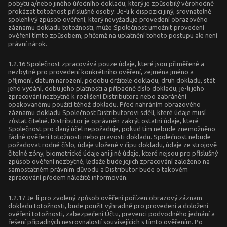
pobytu a/nebo jiného úředního dokladu, který je způsobilý věrohodně
prokázat totožnost příslušné osoby. Je-li k dispozici jiný, srovnatelně
spolehlivý způsob ověření, který nevyžaduje provedení obrazového
záznamu dokladu totožnosti, může Společnost umožnit provedení
ověření tímto způsobem, přičemž na uplatnění tohoto postupu ale není
právní nárok.
1.2.16 Společnost zpracovává pouze údaje, které jsou přiměřené a
nezbytné pro provedení konkrétního ověření, zejména jméno a
příjmení, datum narození, podobu držitele dokladu, druh dokladu, stát
jeho vydání, dobu jeho platnosti a případně číslo dokladu, je-li jeho
zpracování nezbytné k rozlišení Distributora nebo zabránění
opakovanému použití téhož dokladu. Před nahráním obrazového
záznamu dokladu Společnost Distributorovi sdělí, které údaje musí
zůstat čitelné. Distributor je oprávněn zakrýt ostatní údaje, které
Společnost pro daný účel nepožaduje, pokud tím nebude znemožněno
řádné ověření totožnosti nebo pravosti dokladu. Společnost nebude
požadovat rodné číslo, údaje uložené v čipu dokladu, údaje ze strojově
čitelné zóny, biometrické údaje ani jiné údaje, které nejsou pro příslušný
způsob ověření nezbytné, ledaže bude jejich zpracování založeno na
samostatném právním důvodu a Distributor bude o takovém
zpracování předem náležitě informován.
1.2.17 Je-li pro zvolený způsob ověření pořízen obrazový záznam
dokladu totožnosti, bude použit výhradně pro provedení a doložení
ověření totožnosti, zabezpečení Účtu, prevenci podvodného jednání a
řešení případných nesrovnalostí souvisejících s tímto ověřením. Po