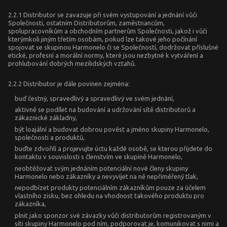
2.2.1 Distributor se zavazuje při svém vystupování a jednání vůči
Společnosti, ostatním Distributorům, zaměstnancům,
spolupracovníkům a obchodním partnerům Společnosti, jakož i vůči
kterýmkoli jiným třetím osobám, pokud lze takové jeho počínání
spojovat se skupinou Harmonelo či se Společností, dodržovat příslušné
etické, profesní a morální normy, které jsou nezbytné k vytváření a
prohlubování dobrých mezilidských vztahů.
2.2.2 Distributor je dále povinen zejména:
buď čestný, spravedlivý a spravedlivý ve svém jednání,
aktivně se podílet na budování a udržování sítě distributorů a
zákaznické základny,
být loajální a budovat dobrou pověst a jméno skupiny Harmonelo,
společnosti a produktů,
buďte zdvořilí a projevujte úctu každé osobě, se kterou přijdete do
kontaktu v souvislosti s členstvím ve skupině Harmonelo,
neobtěžovat svým jednáním potenciální nové členy skupiny
Harmonelo nebo zákazníky a nevyvíjet na ně nepřiměřený tlak,
nepodbízet produkty potenciálním zákazníkům pouze za účelem
vlastního zisku, bez ohledu na vhodnost takového produktu pro
zákazníka,
plnit jako sponzor své závazky vůči distributorům registrovaným v
síti skupiny Harmonelo pod ním, podporovat je, komunikovat s nimi a