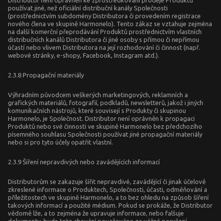
Distributor není oprávněn ke zprostředkování prodeje Produktů
používat jiné, než oficiální distribuční kanály Společnosti
(prostřednictvím subdomény Distributora či provedením registrace
nového člena ve skupině Harmonelo). Tento zákaz se vztahuje zejména
na další komerční přeprodávání Produktů prostřednictvím vlastních
distribučních kanálů Distributora či jiné osoby s přímou či nepřímou
účastí nebo vlivem Distributora na její rozhodování či činnost (např.
webové stránky, e-shopy, Facebook, Instagram atd.).
2.3.8 Propagační materiály
Výhradním původcem veškerých marketingových, reklamních a
grafických materiálů, fotografií, podkladů, newsletterů, jakož i jiných
komunikačních nástrojů, které souvisejí s Produkty či skupinou
Harmonelo, je Společnost. Distributor není oprávněn k propagaci
Produktů nebo své činnosti ve skupině Harmonelo bez předchozího
písemného souhlasu Společnosti používat jiné propagační materiály
nebo si pro tyto účely opatřit vlastní.
2.3.9 Šíření nepravdivých nebo zavádějících informací
Distributorům se zakazuje šířit nepravdivé, zavádějící či jinak účelově
zkreslené informace o Produktech, Společnosti, účasti, odměňování a
příležitostech ve skupině Harmonelo, a to bez ohledu na způsob šíření
takových informací a použité médium. Pokud se prokáže, že Distributor
vědomě lže, a to zejména že upravuje informace, nebo falšuje