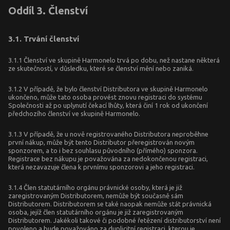
Oddíl 3. Členství
3.1. Trvání členství
3.1.1 Členství ve skupině Harmonelo trvá po dobu, než nastane některá
ze skutečností, v důsledku, které se členství mění nebo zaniká.
3.1.2 V případě, že bylo členství Distributora ve skupině Harmonelo
ukončeno, může tato osoba provést znovu registraci do systému
Společnosti až po uplynutí čekací lhůty, která činí 1 rok od ukončení
předchozího členství ve skupině Harmonelo.
3.1.3 V případě, že u nově registrovaného Distributora neproběhne
první nákup, může být tento Distributor přeregistrován novým
sponzorem, a to i bez souhlasu původního (přímého) sponzora.
Registrace bez nákupu je považována za nedokončenou registraci,
která nezavazuje člena k prvnímu sponzorovi a jeho registraci.
3.1.4 Člen statutárního orgánu právnické osoby, která je již
zaregistrovaným Distributorem, nemůže být současně sám
Distributorem. Distributorem se také naopak nemůže stát právnická
osoba, jejíž člen statutárního orgánu je již zaregistrovaným
Distributorem. Jakékoli takové či podobné řetězení distributorství není
povoleno a bude považováno za duplicitní registraci, kterou je