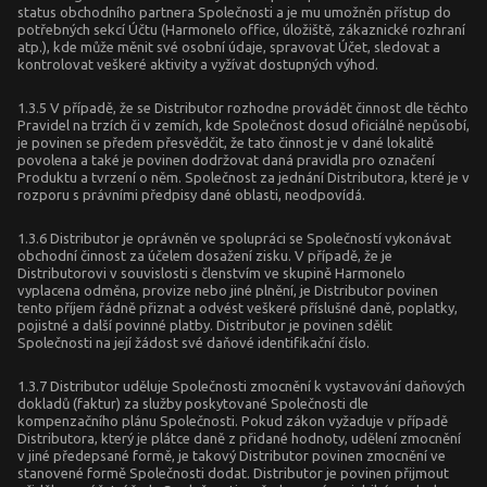
status obchodního partnera Společnosti a je mu umožněn přístup do
potřebných sekcí Účtu (Harmonelo office, úložiště, zákaznické rozhraní
atp.), kde může měnit své osobní údaje, spravovat Účet, sledovat a
kontrolovat veškeré aktivity a vyžívat dostupných výhod.
1.3.5 V případě, že se Distributor rozhodne provádět činnost dle těchto
Pravidel na trzích či v zemích, kde Společnost dosud oficiálně nepůsobí,
je povinen se předem přesvědčit, že tato činnost je v dané lokalitě
povolena a také je povinen dodržovat daná pravidla pro označení
Produktu a tvrzení o něm. Společnost za jednání Distributora, které je v
rozporu s právními předpisy dané oblasti, neodpovídá.
1.3.6 Distributor je oprávněn ve spolupráci se Společností vykonávat
obchodní činnost za účelem dosažení zisku. V případě, že je
Distributorovi v souvislosti s členstvím ve skupině Harmonelo
vyplacena odměna, provize nebo jiné plnění, je Distributor povinen
tento příjem řádně přiznat a odvést veškeré příslušné daně, poplatky,
pojistné a další povinné platby. Distributor je povinen sdělit
Společnosti na její žádost své daňové identifikační číslo.
1.3.7 Distributor uděluje Společnosti zmocnění k vystavování daňových
dokladů (faktur) za služby poskytované Společnosti dle
kompenzačního plánu Společnosti. Pokud zákon vyžaduje v případě
Distributora, který je plátce daně z přidané hodnoty, udělení zmocnění
v jiné předepsané formě, je takový Distributor povinen zmocnění ve
stanovené formě Společnosti dodat. Distributor je povinen přijmout