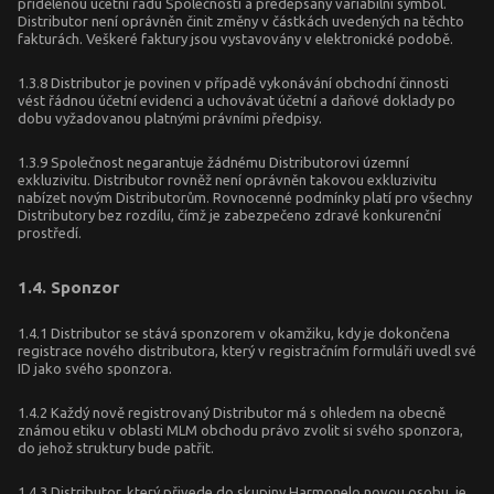
přidělenou účetní řadu Společnosti a předepsaný variabilní symbol.
Distributor není oprávněn činit změny v částkách uvedených na těchto
fakturách. Veškeré faktury jsou vystavovány v elektronické podobě.
1.3.8 Distributor je povinen v případě vykonávání obchodní činnosti
vést řádnou účetní evidenci a uchovávat účetní a daňové doklady po
dobu vyžadovanou platnými právními předpisy.
1.3.9 Společnost negarantuje žádnému Distributorovi územní
exkluzivitu. Distributor rovněž není oprávněn takovou exkluzivitu
nabízet novým Distributorům. Rovnocenné podmínky platí pro všechny
Distributory bez rozdílu, čímž je zabezpečeno zdravé konkurenční
prostředí.
1.4. Sponzor
1.4.1 Distributor se stává sponzorem v okamžiku, kdy je dokončena
registrace nového distributora, který v registračním formuláři uvedl své
ID jako svého sponzora.
1.4.2 Každý nově registrovaný Distributor má s ohledem na obecně
známou etiku v oblasti MLM obchodu právo zvolit si svého sponzora,
do jehož struktury bude patřit.
1.4.3 Distributor, který přivede do skupiny Harmonelo novou osobu, je