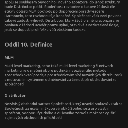
spolu se souhlasem původního i nového sponzora, do jehož struktury
bude Distributor patřit. Společnost rozhodne o takové žádosti dle
etiky v oblasti MLM obchodu po doporučení porady leaderů
Harmonelo, toto rozhodnutí je konečné. Společnost však není povinna
takové žádosti vyhovět. Distributor, který žádá o změnu sponzora, je
povinen v žádosti uvádět pouze úplné, pravdivé a nezkreslené údaje,
jinak se dopustí prohřešku vůči etickému kodexu.
Oddíl 10. Definice
MLM
Multi-level marketing, nebo také multi-level marketing či network
marketing, je označení oboru podnikání využívajícího metodu
zprostředkování prodeje prostřednictvím sítě nezávislých distributorů
s motivačním systémem odměňování za činnost při obchodování se
společností.
Distributor
Nezávislý obchodní partner Společnosti, který uzavřel smluvní vztah se
Společností za účelem nákupu výrobků Společnosti pro vlastní
spotřebu, podporu fyzického a duševního zdraví a možnost využití
zajímavých obchodních příležitostí.