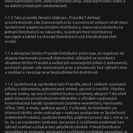
www.harmonelo.com, www.harmonelo.shop, www.harmonelo.video a
na dalších příslušných subdoménách.
1.1.3 Tato pravidla členství (dále jen „Pravidla“) definují
prostřednictvím zde stanovených práv a povinností smluvní vztah mezi
Společností a jejími nezávislými Distributory, stanovují požadavky na
jednání Distributorů se zákazníky, na jednání mezi Distributory
navzájem a taktéž na chování Distributorů vůči kterékoli jiné třetí
osobě.
1.1.4 Akceptací těchto Pravidel Distributor potvrzuje, že registraci do
skupiny Harmonelo provedl dobrovolně, důkladně se seznámil s
obsahem těchto Pravidel a veškerých souvisejících příloh či dokumentů,
pochopil význam zde stanovených práv a povinností, bez výhrad s nimi
a souhlasí a zavazuje se je bezpodmínečně dodržovat.
1.1.5 Společnost je oprávněna tato Pravidla, jakož i veškeré související
přílohy a dokumenty, jednostranně změnit, upravit či rozšířit. Všechny
takové změny, úpravy či rozšíření budou oznámeny alespoň 7 dní před
jejich účinností prostřednictvím některého z oficiálně využívaných
komunikačních kanálů Společnosti (zejména newslettery, Harmonelo
office, SMS, e-maily, aplikace apod.). V případě, že Distributor po
účinnosti těchto změn pokračuje v realizaci spolupráce se Společností
(odebírání Produktů, využívání benefitů, přijímání provizí atp.), má se za
to, že s provedenými změnami, úpravami či rozšířením podmínek bez
výhrad souhlasí a přijal je bez jakýchkoli námitek. Pokud Distributor
nesouhlasí se změnami, úpravami či rozšířením podmínek nesouhlasí, je