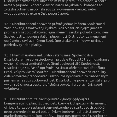
Distributor rovněž není obchodním zástupcem Společnosti, a proto
nemá v případě ukončení členství nárok na jakoukoli kompenzaci,
zvláštní odměnu nebo náhradu za vytvořenou klientelu nebo
vybudovanou strukturu Distributorů apod.
1.3.2 Distributor není oprávněn právně jednat jménem Společnosti,
zastupovat ji, zavazovat ji k jakémukoli plnění, činit jejím jménem
prohlášení nebo poskytovat jejím jménem záruky, pokud k tomu není
Společností zmocněn zvláštní plnou mocí. Distributor zejména není
oprávněn uzavírat jménem Společnosti jakékoli smlouvy, přijímat
pohledávky nebo platby.
1.3.3 Hlavním účelem smluvního vztahu mezi Společností a
Distributorem je zprostředkování prodeje Produktů třetím osobám a
vyvíjení činnosti směřující k rozšíření obchodní sítě Společnosti.
Distributor je současně oprávněn za tímto účelem provádět nákup
Produktů pro vlastní spotřebu. Distributor není oprávněn Produkty
dále komerčně přeprodávat. Distributor vykonává tuto činnost svým
jménem a na svoji zodpovědnost. Distributor je povinen zajistit si pro
výkon své činnosti veškerá příslušná povolení a oprávnění, jsou-li
vyžadována.
1.3.4 Distributor může začít využívat výhody vyplývající z
kompenzačního plánu Společnosti, který je k dispozici v Harmonelo
office, a to až po zaplacení ceny některého ze startovacích balíčků
nebo provedením první objednávky v bodové hodnotě stanovené
marketingovou tabulkou kariéry. Tímto postupem získá Distributor