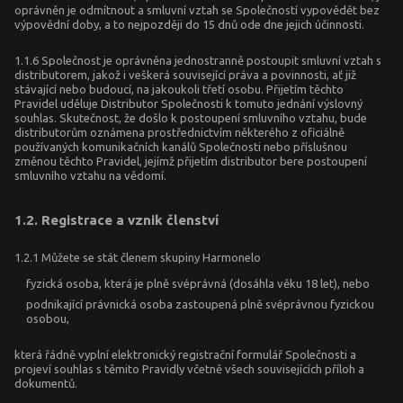
oprávněn je odmítnout a smluvní vztah se Společností vypovědět bez
výpovědní doby, a to nejpozději do 15 dnů ode dne jejich účinnosti.
1.1.6 Společnost je oprávněna jednostranně postoupit smluvní vztah s
distributorem, jakož i veškerá související práva a povinnosti, ať již
stávající nebo budoucí, na jakoukoli třetí osobu. Přijetím těchto
Pravidel uděluje Distributor Společnosti k tomuto jednání výslovný
souhlas. Skutečnost, že došlo k postoupení smluvního vztahu, bude
distributorům oznámena prostřednictvím některého z oficiálně
používaných komunikačních kanálů Společnosti nebo příslušnou
změnou těchto Pravidel, jejímž přijetím distributor bere postoupení
smluvního vztahu na vědomí.
1.2. Registrace a vznik členství
1.2.1 Můžete se stát členem skupiny Harmonelo
fyzická osoba, která je plně svéprávná (dosáhla věku 18 let), nebo
podnikající právnická osoba zastoupená plně svéprávnou fyzickou
osobou,
která řádně vyplní elektronický registrační formulář Společnosti a
projeví souhlas s těmito Pravidly včetně všech souvisejících příloh a
dokumentů.