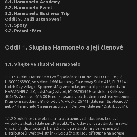
8.1. Harmonelo Academy
8.2. Harmonelo Event
8.3. Harmonelo Business Trip
Oddíl 9. Další ustanovení
9.1. Spory
9.2. Právní sféra
Oddíl 1. Skupina Harmonelo a její členové
1.1. Vítejte ve skupině Harmonelo
1.1.1 Skupinu Harmonelo tvoří společnost HARMONELO LLC, reg. č.
L19000263800, se sídlem 1666 Kennedy Causeway Suite 412, FL 33141
Notrh Bay Village, Spojené státy americké, jednající prostřednictvím
HARMONELO LLC, odštěpný závod, IČ: 08783969, se sídlem Kulkova
4045/8, Židenice, 615 00 Brno, zapsaná v obchodním rejstříku vedeném
Krajským soudem v Brně, oddíl A, vložka 26741 (dále jen "Společnost"
nebo "Harmonelo") a její registrovaní členové (dále jen "Distributoři").
1.1.2 Společnost působí na trhu potravinových doplňků, kde své
výrobky a služby (dále jen „Produkty“) prodává prostřednictvím svých
oficiálních distribučních kanálů či prostřednictvím sítě nezávislých
Distributorů. Webové stránky Společnosti jsou přístupné na adrese