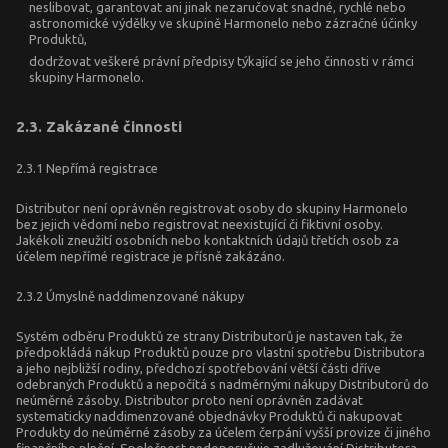
neslibovat, garantovat ani jinak nezaručovat snadné, rychlé nebo
astronomické výdělky ve skupině Harmonelo nebo zázračné účinky
Produktů,
dodržovat veškeré právní předpisy týkající se jeho činnosti v rámci
skupiny Harmonelo.
2.3. Zakázané činnosti
2.3.1 Nepřímá registrace
Distributor není oprávněn registrovat osoby do skupiny Harmonelo
bez jejich vědomí nebo registrovat neexistující či fiktivní osoby.
Jakékoli zneužití osobních nebo kontaktních údajů třetích osob za
účelem nepřímé registrace je přísně zakázáno.
2.3.2 Úmyslně naddimenzované nákupy
Systém odběru Produktů ze strany Distributorů je nastaven tak, že
předpokládá nákup Produktů pouze pro vlastní spotřebu Distributora
a jeho nejbližší rodiny, předchozí spotřebování větší části dříve
odebraných Produktů a nepočítá s nadměrnými nákupy Distributorů do
neúměrné zásoby. Distributor proto není oprávněn zadávat
systematicky naddimenzované objednávky Produktů či nakupovat
Produkty do neúměrné zásoby za účelem čerpání vyšší provize či jiného