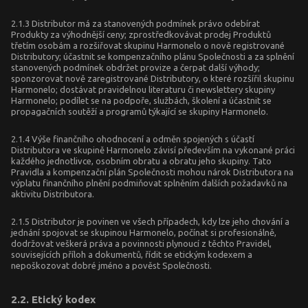
2.1.3 Distributor má za stanovených podmínek právo odebírat
Produkty za výhodnější ceny; zprostředkovávat prodej Produktů
třetím osobám a rozšiřovat skupinu Harmonelo o nově registrované
Distributory; účastnit se kompenzačního plánu Společnosti a za splnění
stanovených podmínek obdržet provize a čerpat další výhody;
sponzorovat nově zaregistrované Distributory, o které rozšířil skupinu
Harmonelo; dostávat pravidelnou literaturu či newslettery skupiny
Harmonelo; podílet se na podpoře, službách, školení a účastnit se
propagačních soutěží a programů týkající se skupiny Harmonelo.
2.1.4 Výše finančního ohodnocení a odměn spojených s účastí
Distributora ve skupině Harmonelo závisí především na vykonané práci
každého jednotlivce, osobním obratu a obratu jeho skupiny. Tato
Pravidla a kompenzační plán Společnosti mohou nárok Distributora na
výplatu finančního plnění podmiňovat splněním dalších požadavků na
aktivitu Distributora.
2.1.5 Distributor je povinen ve všech případech, kdy lze jeho chování a
jednání spojovat se skupinou Harmonelo, počínat si profesionálně,
dodržovat veškerá práva a povinnosti plynoucí z těchto Pravidel,
souvisejících příloh a dokumentů, řídit se etickým kodexem a
nepoškozovat dobré jméno a pověst Společnosti.
2.2. Etický kodex