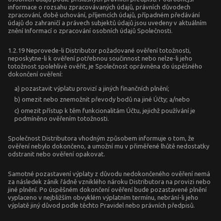
informace o rozsahu zpracovávaných údajů, právních důvodech
zpracování, době uchování, příjemcích údajů, případném předávání
údajů do zahraničí a právech subjektů údajů jsou uvedeny v aktuálním
znění Informací o zpracování osobních údajů Společnosti.
1.2.19 Neprovede-li Distributor požadované ověření totožnosti,
neposkytne-li k ověření potřebnou součinnost nebo nelze-li jeho
totožnost spolehlivě ověřit, je Společnost oprávněna do úspěšného
dokončení ověření:
a) pozastavit výplatu provizí a jiných finančních plnění;
b) omezit nebo znemožnit převody bodů na jiné Účty; a/nebo
c) omezit přístup k těm funkcionalitám Účtu, jejichž používání je
podmíněno ověřením totožnosti.
Společnost Distributora vhodným způsobem informuje o tom, že
ověření nebylo dokončeno, a umožní mu v přiměřené lhůtě nedostatky
odstranit nebo ověření opakovat.
Samotné pozastavení výplaty z důvodu nedokončeného ověření nemá
za následek zánik řádně vzniklého nároku Distributora na provizi nebo
jiné plnění. Po úspěšném dokončení ověření bude pozastavené plnění
vyplaceno v nejbližším obvyklém výplatním termínu, nebrání-li jeho
výplatě jiný důvod podle těchto Pravidel nebo právních předpisů.