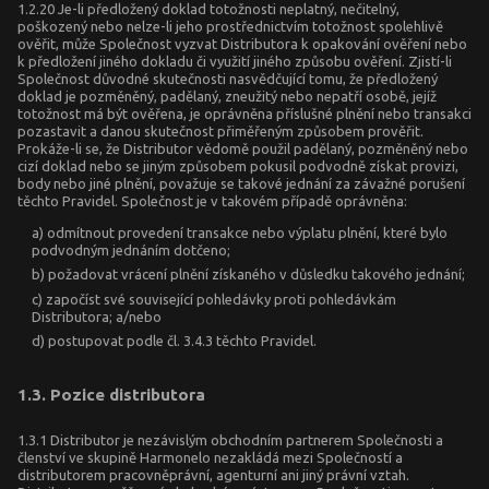
1.2.20 Je-li předložený doklad totožnosti neplatný, nečitelný,
poškozený nebo nelze-li jeho prostřednictvím totožnost spolehlivě
ověřit, může Společnost vyzvat Distributora k opakování ověření nebo
k předložení jiného dokladu či využití jiného způsobu ověření. Zjistí-li
Společnost důvodné skutečnosti nasvědčující tomu, že předložený
doklad je pozměněný, padělaný, zneužitý nebo nepatří osobě, jejíž
totožnost má být ověřena, je oprávněna příslušné plnění nebo transakci
pozastavit a danou skutečnost přiměřeným způsobem prověřit.
Prokáže-li se, že Distributor vědomě použil padělaný, pozměněný nebo
cizí doklad nebo se jiným způsobem pokusil podvodně získat provizi,
body nebo jiné plnění, považuje se takové jednání za závažné porušení
těchto Pravidel. Společnost je v takovém případě oprávněna:
a) odmítnout provedení transakce nebo výplatu plnění, které bylo
podvodným jednáním dotčeno;
b) požadovat vrácení plnění získaného v důsledku takového jednání;
c) započíst své související pohledávky proti pohledávkám
Distributora; a/nebo
d) postupovat podle čl. 3.4.3 těchto Pravidel.
1.3. Pozice distributora
1.3.1 Distributor je nezávislým obchodním partnerem Společnosti a
členství ve skupině Harmonelo nezakládá mezi Společností a
distributorem pracovněprávní, agenturní ani jiný právní vztah.