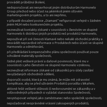
provádět průběžná školení,
nedoporučovat ani nenavrhovat jiným distributorům Harmonelo
Group přechod nebo účast na jakémkoli jiném síťovém
marketingovém projektu, a to ani nepřímo,
v případě dosažení pozice „Diamant“ nefigurovat veřejně v žádném
jiném MLM nebo konkurenčním projektu,
nezneužívat kontakty získané v souvislosti s členstvím ve skupině
Harmonelo k distribuci jiných produktů než produktů Harmonelo,
nepoužívat při své činnosti klamavé nebo nekalé obchodní praktiky a
neuvádět nepravdivé informace o Produktech nebo účasti ve skupině
Harmonelo a odměňování,
při předkládání kompenzačního plánu společnosti používat pouze
schválené materiály společnosti,
řádně plnit veškeré právní a daňové povinnosti, které mu v
souvislosti s jeho členstvím ve skupině Harmonelo vzniknou,
nezneužívat informace získané od zákazníků pro účely zasílání
nevyžádaných obchodních sdělení,
doporučit osobě, která je mu známá, že může mít zdravotní
komplikace, aby se před užíváním Produktů poradila s lékařem,
aktivně řešit veškeré stížnosti či nedorozumění se zákazníky a v
odůvodněných případech si vyžádat stanovisko Společnosti,
nevystupovat veřejně jako zaměstnanec nebo společník společnosti,
nepožadovat neoprávněné vrácení zakoupených produktů,