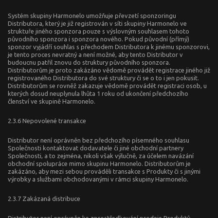
Systém skupiny Harmonelo umožňuje převzetí sponzoringu
Distributora, který je již registrován v síti skupiny Harmonelo ve
struktuře jiného sponzora pouze s výslovným souhlasem tohoto
původního sponzora i sponzora nového. Pokud původní (přímý)
sponzor vyjádří souhlas s přechodem Distributora k jinému sponzorovi,
je tento proces nevratný a není možné, aby tento Distributor v
budoucnu patřil znovu do struktury původního sponzora.
Distributorům je proto zakázáno vědomě provádět registrace jiného již
registrovaného Distributora do své struktury či se o to i jen pokusit.
Distributorům se rovněž zakazuje vědomě provádět registraci osob, u
kterých dosud neuplynula lhůta 1 roku od ukončení předchozího
členství ve skupině Harmonelo.
2.3.6 Nepovolené transakce
Distributor není oprávněn bez předchozího písemného souhlasu
Společnosti kontaktovat dodavatele či jiné obchodní partnery
Společnosti, a to zejména, nikoli však výlučně, za účelem navázání
obchodní spolupráce mimo skupinu Harmonelo. Distributorům je
zakázáno, aby mezi sebou prováděli transakce s Produkty či s jinými
výrobky a službami obchodovanými v rámci skupiny Harmonelo.
2.3.7 Zakázaná distribuce