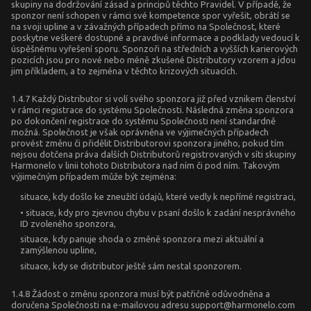
skupiny na dodržování zásad a principů těchto Pravidel. V případě, že
sponzor není schopen v rámci své kompetence spor vyřešit, obrátí se
na svoji upline a v závažných případech přímo na Společnost, které
poskytne veškeré dostupné a pravdivé informace a podklady vedoucí k
úspěšnému vyřešení sporu. Sponzoři na středních a vyšších karierových
pozicích jsou pro nové nebo méně zkušené Distributory vzorem a jdou
jim příkladem, a to zejména v těchto krizových situacích.
1.4.7 Každý Distributor si volí svého sponzora již před vznikem členství
v rámci registrace do systému Společnosti. Následná změna sponzora
po dokončení registrace do systému Společnosti není standardně
možná. Společnost je však oprávněna ve výjimečných případech
provést změnu či přidělit Distributorovi sponzora jiného, pokud tím
nejsou dotčena práva dalších Distributorů registrovaných v síti skupiny
Harmonelo v linii tohoto Distributora nad ním či pod ním. Takovým
výjimečným případem může být zejména:
situace, kdy došlo ke zneužití údajů, které vedly k nepřímé registraci,
• situace, kdy pro zjevnou chybu v psaní došlo k zadání nesprávného
ID zvoleného sponzora,
situace, kdy panuje shoda o změně sponzora mezi aktuální a
zamýšlenou upline,
situace, kdy se distributor ještě sám nestal sponzorem.
1.4.8 Žádost o změnu sponzora musí být patřičně odůvodněna a
doručena Společnosti na e-mailovou adresu support@harmonelo.com