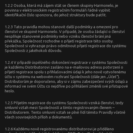
1.2.2 Osoba, která má zájem stát se členem skupiny Harmonelo, je
povinna v elektronickém registračním formuláři řádně vyplnit
identifikační číslo sponzora, do jehož struktury bude patřit.
1.2.3 Tato pravidla mohou stanovit další podmínky a omezení pro
členství ve skupině Harmonelo. V případě, že osoba žádající o členství
nesplňuje stanovené podmínky nebo vzniku členství brání jiná
překážka, Společnost rozhodne o přijetí registrace této osoby.
Společnost si vyhrazuje právo odmítnout přijetí registrace do systému
Společnosti z jakéhokoli důvodu.
1.2.4 V případě úspěšného dokončení registrace v systému Společnosti
je každému Distributorovi zasláno na e-mailovou adresu potvrzení o
přijetí registrace spolu s přihlašovacími údaji k jeho nově vytvořenému
účtu v systému na webovém rozhraní Společnosti (dále jen „Účet“).
Distributorům je doporučeno, aby si v zájmu zabezpečení svých údajů a
informací ve svém Účtu co nejdříve po přihlášení změnili své přístupové
heslo.
1.2.5 Přijetím registrace do systému Společnosti vzniká členství, tedy
smluvní vztah mezi Společností a tímto registrovaným členem –
Distributorem. Tento smluvní vztah se plně řídí těmito Pravidly včetně
všech souvisejících příloh a dokumentů.
1.2.6 Každému nově registrovanému distributorovi je přiděleno