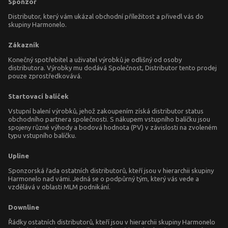
Sponzor
Distributor, který vám ukázal obchodní příležitost a přivedl vás do
skupiny Harmonelo.
Zákazník
Konečný spotřebitel a uživatel výrobků je odlišný od osoby
distributora. Výrobky mu dodává Společnost, Distributor tento prodej
pouze zprostředkovává.
Startovací balíček
Vstupní balení výrobků, jehož zakoupením získá distributor status
obchodního partnera společnosti. S nákupem vstupního balíčku jsou
spojeny různé výhody a bodová hodnota (PV) v závislosti na zvoleném
typu vstupního balíčku.
Upline
Sponzorská řada ostatních distributorů, kteří jsou v hierarchii skupiny
Harmonelo nad vámi. Jedná se o podpůrný tým, který vás vede a
vzdělává v oblasti MLM podnikání.
Downline
Řádky ostatních distributorů, kteří jsou v hierarchii skupiny Harmonelo