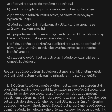
a) při první registraci do systému Společnosti;
b) před první výplatou provize nebo jiného finančního plnění;
c) při změně osobních, fakturačních, bankovních nebo jiných
výplatních údajů;
d) před zpřístupněním funkcionality Účtu, která je spojena se
zvýšeným rizikem zneužití;
e) v případě nesouladu mezi údaji uvedenými v Účtu a dalšími údaji,
které má Společnost oprávněně k dispozici;
f) při důvodném podezření na duplicitní registraci, neoprávněné
užívání Účtu, zneužití provizního systému nebo jiné podvodné
jednání; a/nebo
g) vyžadují-li ověření totožnosti právní předpisy vztahující se na
činnost Společnosti.
Rozsah a způsob ověření Společnost stanoví s přihlédnutím k účelu
ověření, okolnostem konkrétního případu a míře rizika zneužití.
1.2.15 Ověření totožnosti může proběhnout zejména prostřednictvím
prostředku elektronické identifikace, služby pro ověřování totožnosti,
předložením dokladu totožnosti při osobním nebo zabezpečeném
vzdáleném ověření, nahráním obrazového záznamu platného dokladu
totožnosti do zabezpečeného rozhraní Účtu nebo jiným přiměřeným
způsobem určeným Společností. Společnost je oprávněna požadovat
zejména předložení občanského průkazu, cestovního pasu, povolení k