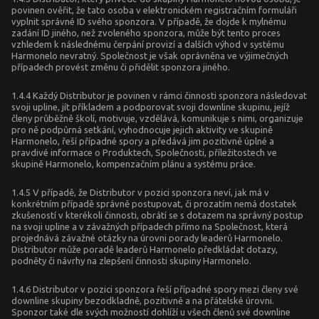
povinen ověřit, že tato osoba v elektronickém registračním formuláři
vyplnit správné ID svého sponzora. V případě, že dojde k mylnému
zadání ID jiného, než zvoleného sponzora, může být tento proces
vzhledem k následnému čerpání provizí a dalších výhod v systému
Harmonelo nevratný. Společnost je však oprávněna ve výjimečných
případech provést změnu či přidělit sponzora jiného.
1.4.4 Každý Distributor je povinen v rámci činnosti sponzora následovat
svoji upline, jít příkladem a podporovat svoji downline skupinu, jejíž
členy průběžně školí, motivuje, vzdělává, komunikuje s nimi, organizuje
pro ně podpůrná setkání, vyhodnocuje jejich aktivity ve skupině
Harmonelo, řeší případné spory a předává jim pozitivně úplné a
pravdivé informace o Produktech, Společnosti, příležitostech ve
skupině Harmonelo, kompenzačním plánu a systému práce.
1.4.5 V případě, že Distributor v pozici sponzora neví, jak má v
konkrétním případě správně postupovat, či prozatím nemá dostatek
zkušeností v kterékoli činnosti, obrátí se s dotazem na správný postup
na svoji upline a v závažných případech přímo na Společnost, která
projednává závažné otázky na úrovni porady leaderů Harmonelo.
Distributor může poradě leaderů Harmonelo předkládat dotazy,
podněty či návrhy na zlepšení činnosti skupiny Harmonelo.
1.4.6 Distributor v pozici sponzora řeší případné spory mezi členy své
downline skupiny bezodkladně, pozitivně a na přátelské úrovni.
Sponzor také dle svých možností dohlíží u všech členů své downline