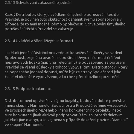
2.3.13 Schvalování zakázaného jednání
Každý Distributor, který je svědkem úmyslného porušování těchto
Pravidel, je povinen tuto skutečnost oznámit svému sponzorovi a v
případě, že to není možné, přímo Společnosti. Schvalování úmyslného
porušování těchto Pravidel se zakazuje.
2.3.14 Uvádění a šíření lživých informací
Jakékoli jednání Distributora vedoucí ke snižování důvěry ve vedení
Společnosti, zejména uvádění nebo šíření lživých informací či šíření
nepravdivých hoaxů (např. na Telegramu) je považováno za porušení
Pravidel se všemi důsledky z tohoto vyplývajícími. Distributorovi, který
se popsaného jednání dopustí, může být ze strany Společnosti jeho
členství okamžitě vypovězeno, a to i bez předchozího upozornění.
2.3.15 Podpora konkurence
Distributor není oprávněn v zájmu loajality, budování dobré pověsti a
jména skupiny Harmonelo, Společnosti a Produktů veřejně vystupovat
ve prospěch jiného MLM nebo jiného konkurenčního projektu, nebo
tuto konkurenci jinak aktivně podporovat (sám, ani prostřednictvím
jakékoli jiné osoby), a to zejména v případě dosažení pozice „Diamant“
ve skupině Harmonelo.