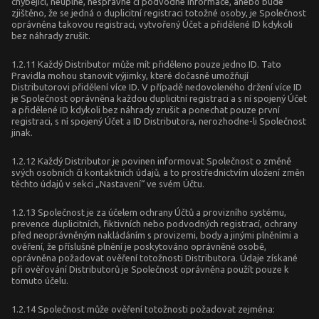
chybějící, neúplné, nesprávné či podvodné informace, anebo bude
zjištěno, že se jedná o duplicitní registraci totožné osoby, je Společnost
oprávněna takovou registraci, vytvořený Účet a přidělené ID kdykoli
bez náhrady zrušit.
1.2.11 Každý Distributor může mít přiděleno pouze jedno ID. Tato
Pravidla mohou stanovit výjimky, které dočasně umožňují
Distributorovi přidělení více ID. V případě nedovoleného držení více ID
je Společnost oprávněna každou duplicitní registraci a s ní spojený Účet
a přidělené ID kdykoli bez náhrady zrušit a ponechat pouze první
registraci, s ní spojený Účet a ID Distributora, nerozhodne-li Společnost
jinak.
1.2.12 Každý Distributor je povinen informovat Společnost o změně
svých osobních či kontaktních údajů, a to prostřednictvím uložení změn
těchto údajů v sekci „Nastavení“ ve svém Účtu.
1.2.13 Společnost je za účelem ochrany Účtů a provizního systému,
prevence duplicitních, fiktivních nebo podvodných registrací, ochrany
před neoprávněným nakládáním s provizemi, body a jinými plněními a
ověření, že příslušné plnění je poskytováno oprávněné osobě,
oprávněna požadovat ověření totožnosti Distributora. Údaje získané
při ověřování Distributorů je Společnost oprávněna použít pouze k
tomuto účelu.
1.2.14 Společnost může ověření totožnosti požadovat zejména: