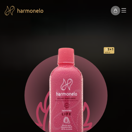
3+1
od 41 €