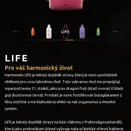
LIFE
LIFE
Pro váš harmonický život
Harmonelo LIFE je tekutý doplněk stravy, který je mezi spotřebiteli
oblíbený pro svou lahodnou chuť. Tuto vybranou chuť mu propůjčují
superpotraviny 21. století, jako jsou dragon fruit (dračí ovoce) či black
goji (kustovnice černá). Produkt je navíc fortifikován butaglukanem z
hlívy ústřičné a má blahodárný efekt na náš organismus a imunitní
systém.
LIFE je tekutý doplňěk stravy na bázi vlákniny z fruktooligosacharidlů,
která jako prebiotikum účinně vyživuje naše přátelské střevní bakterie.