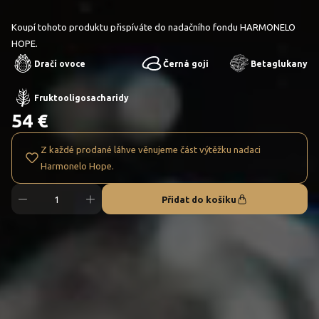
Koupí tohoto produktu přispíváte do nadačního fondu HARMONELO
HOPE.
Dračí ovoce
Černá goji
Betaglukany
Fruktooligosacharidy
54 €
Z každé prodané láhve věnujeme část výtěžku nadaci
Harmonelo Hope.
Přidat do košíku